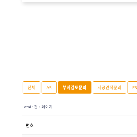
전체
AS
부지검토문의
시공견적문의
E
Total 1건
1 페이지
번호